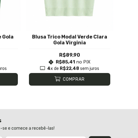
e Gola
Blusa Trico Modal Verde Clara
Gola Virginia
R$89,90
R$85,41
no PIX
uros
4
x de
R$22,48
sem juros
COMPRAR
s
-se e comece a recebê-las!