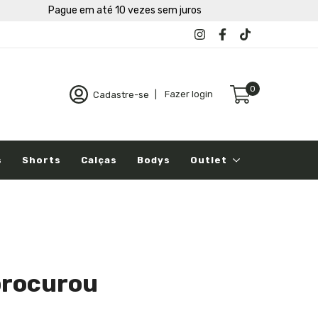
Pague em até 10 vezes sem juros
0
Cadastre-se
|
Fazer login
s
Shorts
Calças
Bodys
Outlet
procurou