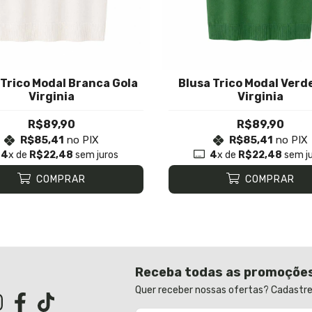
 Trico Modal Branca Gola
Blusa Trico Modal Verd
Virginia
Virginia
R$89,90
R$89,90
R$85,41
no PIX
R$85,41
no PIX
4
x de
R$22,48
sem juros
4
x de
R$22,48
sem j
COMPRAR
COMPRAR
Receba todas as promoçõe
Quer receber nossas ofertas? Cadastre