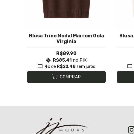
Blusa Trico Modal Marrom Gola
Blusa
Virginia
R$89,90
R$85,41
no PIX
4
x de
R$22,48
sem juros
COMPRAR