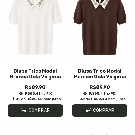
Blusa Trico Modal
Blusa Trico Modal
Branca Gola Virginia
Marrom Gola Virginia
R$89,90
R$89,90
R$85,41
no PIX
R$85,41
no PIX
4
x de
R$22,48
sem juros
4
x de
R$22,48
sem juros
COMPRAR
COMPRAR