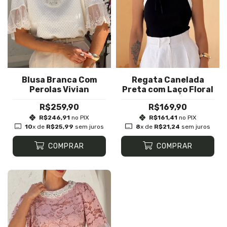
Blusa Branca Com
Regata Canelada
Perolas Vivian
Preta com Laço Floral
R$259,90
R$169,90
R$246,91
no PIX
R$161,41
no PIX
10
x de
R$25,99
sem juros
8
x de
R$21,24
sem juros
COMPRAR
COMPRAR