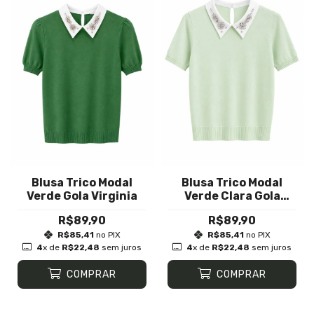
Blusa Trico Modal
Blusa Trico Modal
Verde Gola Virginia
Verde Clara Gola
Virginia
R$89,90
R$89,90
R$85,41
no PIX
R$85,41
no PIX
4
x de
R$22,48
sem juros
4
x de
R$22,48
sem juros
COMPRAR
COMPRAR