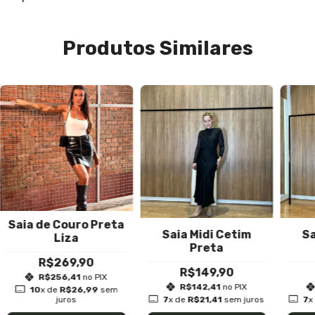
Produtos Similares
Saia de Couro Preta
Saia Midi Cetim
Sa
Liza
Preta
R$269,90
R$149,90
R$256,41
no PIX
R$142,41
no PIX
10
x de
R$26,99
sem
juros
7
x de
R$21,41
sem juros
7
x