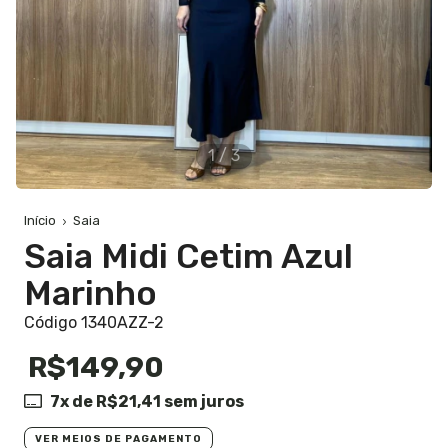
1
/
3
Início
Saia
Saia Midi Cetim Azul
Marinho
Código 1340AZZ-2
R$149,90
7
x de
R$21,41
sem juros
VER MEIOS DE PAGAMENTO