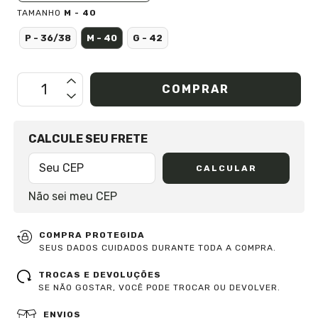
TAMANHO
M - 40
P - 36/38
M - 40
G - 42
OPÇÕES DE FRETE
CALCULE SEU FRETE
CALCULAR
Não sei meu CEP
COMPRA PROTEGIDA
SEUS DADOS CUIDADOS DURANTE TODA A COMPRA.
TROCAS E DEVOLUÇÕES
SE NÃO GOSTAR, VOCÊ PODE TROCAR OU DEVOLVER.
ENVIOS