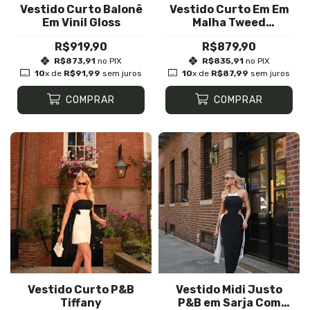
Vestido Curto Balonê
Vestido Curto Em Em
Em Vinil Gloss
Malha Tweed
Texturizada Com Tule
R$919,90
R$879,90
e Paetês Bijou
R$873,91
no PIX
R$835,91
no PIX
10
x de
R$91,99
sem juros
10
x de
R$87,99
sem juros
COMPRAR
COMPRAR
Vestido Curto P&B
Vestido Midi Justo
Tiffany
P&B em Sarja Com