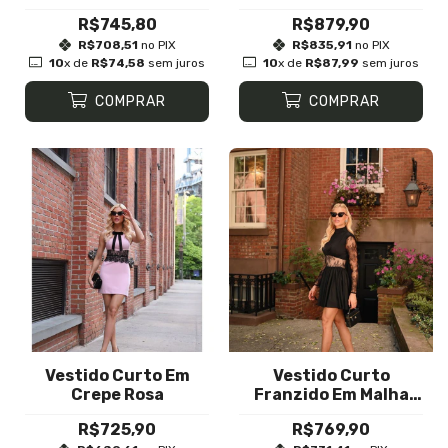
Elastano Audrey
R$745,80
R$879,90
R$708,51
no PIX
R$835,91
no PIX
10
x de
R$74,58
sem juros
10
x de
R$87,99
sem juros
COMPRAR
COMPRAR
Vestido Curto Em
Vestido Curto
Crepe Rosa
Franzido Em Malha
Micro Fluid
R$725,90
R$769,90