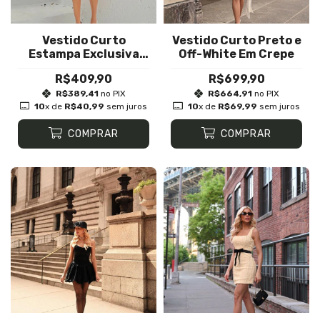
Vestido Curto
Vestido Curto Preto e
Estampa Exclusiva
Off-White Em Crepe
Floral
R$409,90
R$699,90
R$389,41
no PIX
R$664,91
no PIX
10
x de
R$40,99
sem juros
10
x de
R$69,99
sem juros
COMPRAR
COMPRAR