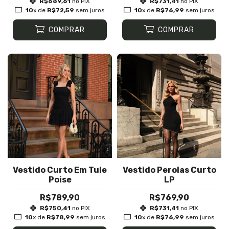
R$689,61
no PIX
R$731,41
no PIX
10
x de
R$72,59
sem juros
10
x de
R$76,99
sem juros
COMPRAR
COMPRAR
Vestido Curto Em Tule
Vestido Perolas Curto
Poise
LP
R$789,90
R$769,90
R$750,41
no PIX
R$731,41
no PIX
10
x de
R$78,99
sem juros
10
x de
R$76,99
sem juros