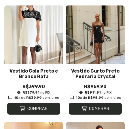
Vestido Gola Preto e
Vestido Curto Preto
Branco Rafa
Pedraria Crystal
R$399,90
R$959,90
R$379,91
no PIX
R$911,91
no PIX
10
x de
R$39,99
sem juros
10
x de
R$95,99
sem juros
COMPRAR
COMPRAR