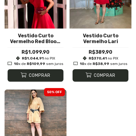
Vestido Curto
Vestido Curto
Vermelho Red Bloom
Vermelho Lari
Com Cinto
R$1.099,90
R$389,90
R$1.044,91
no PIX
R$370,41
no PIX
10
x de
R$109,99
sem juros
10
x de
R$38,99
sem juros
COMPRAR
COMPRAR
50
% OFF