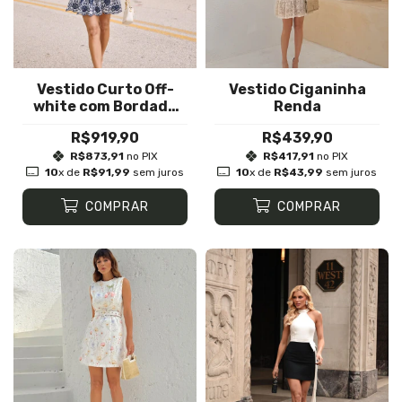
Vestido Curto Off-
Vestido Ciganinha
white com Bordado
Renda
Azul-Marinho
R$919,90
R$439,90
R$873,91
no PIX
R$417,91
no PIX
10
x de
R$91,99
sem juros
10
x de
R$43,99
sem juros
COMPRAR
COMPRAR