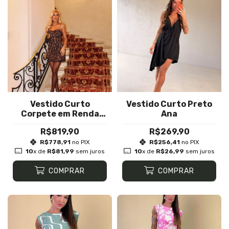
Vestido Curto
Vestido Curto Preto
Corpete em Renda
Ana
com Lenço
R$819,90
R$269,90
R$778,91
no PIX
R$256,41
no PIX
10
x de
R$81,99
sem juros
10
x de
R$26,99
sem juros
COMPRAR
COMPRAR