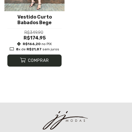
Vestido Curto
Babados Bege
R$349,90
R$174,95
R$166,20
no PIX
8
x de
R$21,87
sem juros
COMPRAR