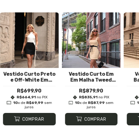
Vestido Curto Preto
Vestido Curto Em
V
e Off-White Em
Em Malha Tweed
Ba
Crepe
Texturizada Com
R$699,90
R$879,90
Tule e Paetês Bijou
R$664,91
no PIX
R$835,91
no PIX
10
x de
R$69,99
sem
10
x de
R$87,99
sem
juros
juros
COMPRAR
COMPRAR