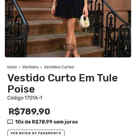
1
/
5
Início
Vestidos
Vestidos Curtos
Vestido Curto Em Tule
Poise
Código 1701A-1
R$789,90
10
x de
R$78,99
sem juros
VER MEIOS DE PAGAMENTO