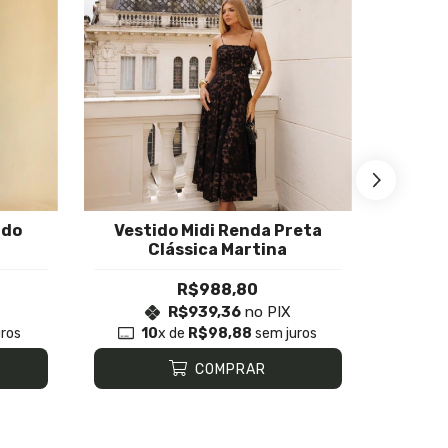
ado
Vestido Midi Renda Preta
Vestid
Clássica Martina
O
R$988,80
R$939,36
no PIX
ros
10
x de
R$98,88
sem juros
1
COMPRAR