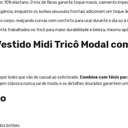
er, 10% elastano. O mix de fibras garante toque macio, caimento impecá
egância, enquanto os
botões dourados
frontais adicionam um toque de
 corpo, realçando curvas com conforto para usar durante o dia ou à n
e trabalhados no tricô para maior durabilidade e beleza, mesmo apó
Vestido Midi Tricô Modal c
por looks que vão do casual ao sofisticado.
Combine com tênis para
m clássica nunca sai de moda, e os detalhes dourados garantem um 
ão
dos botões.