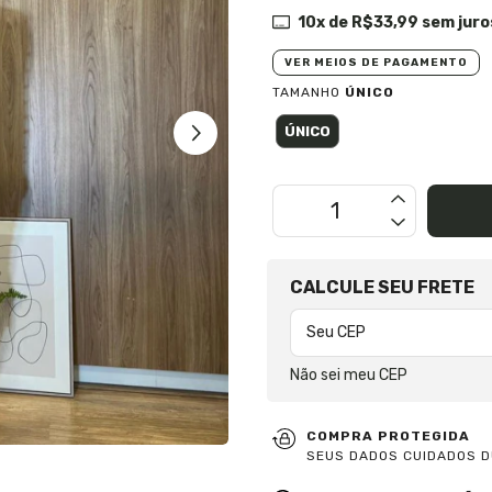
10
x de
R$33,99
sem juro
VER MEIOS DE PAGAMENTO
TAMANHO
ÚNICO
ÚNICO
OPÇÕES DE FRETE
CALCULE SEU FRETE
Não sei meu CEP
COMPRA PROTEGIDA
SEUS DADOS CUIDADOS D