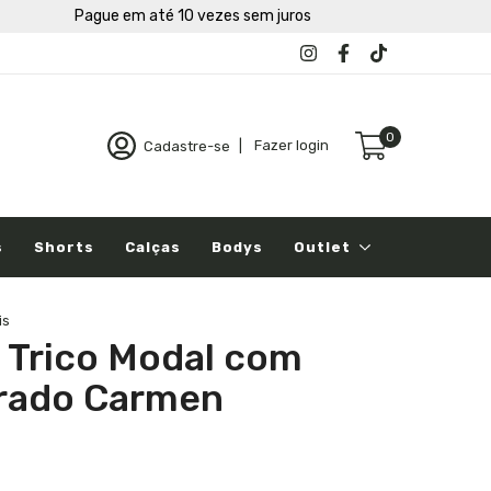
Pague em até 10 vezes sem juros
0
Cadastre-se
|
Fazer login
s
Shorts
Calças
Bodys
Outlet
is
i Trico Modal com
rado Carmen