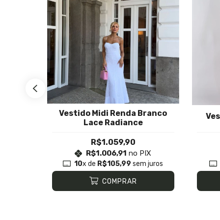
Vestido Midi Renda Branco
ristina
Ves
Lace Radiance
R$1.059,90
X
R$1.006,91
no PIX
juros
10
x de
R$105,99
sem juros
COMPRAR