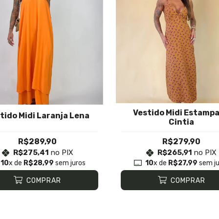
Vestido Midi Estamp
tido Midi Laranja Lena
Cintia
R$289,90
R$279,90
R$275,41
no PIX
R$265,91
no PIX
10
x de
R$28,99
sem juros
10
x de
R$27,99
sem ju
COMPRAR
COMPRAR