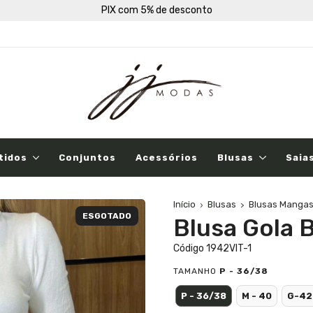
PIX com 5% de desconto
tidos
Conjuntos
Acessórios
Blusas
Saia
Início
Blusas
Blusas Manga
ESGOTADO
Blusa Gola B
Código 1942VIT-1
TAMANHO
P - 36/38
P - 36/38
M - 40
G-42