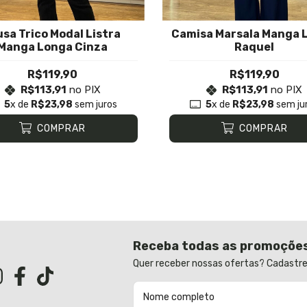
usa Trico Modal Listra
Camisa Marsala Manga 
Manga Longa Cinza
Raquel
R$119,90
R$119,90
R$113,91
no PIX
R$113,91
no PIX
5
x de
R$23,98
sem juros
5
x de
R$23,98
sem ju
COMPRAR
COMPRAR
Receba todas as promoçõe
Quer receber nossas ofertas? Cadastre