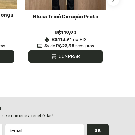
Longa
Blusa Tricô Coração Preto
Blus
R$119,90
R$113,91
no PIX
ros
5
x de
R$23,98
sem juros
1
COMPRAR
s
-se e comece a recebê-las!