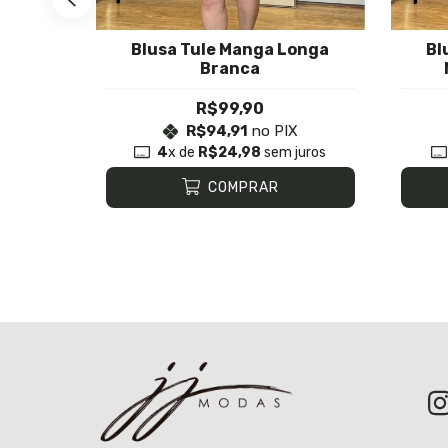
Blusa Tule Manga Longa
Bl
 Mary
Branca
R$99,90
X
R$94,91
no PIX
juros
4
x de
R$24,98
sem juros
COMPRAR