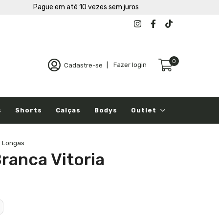
Pague em até 10 vezes sem juros
0
Cadastre-se
|
Fazer login
s
Shorts
Calças
Bodys
Outlet
s Longas
ranca Vitoria