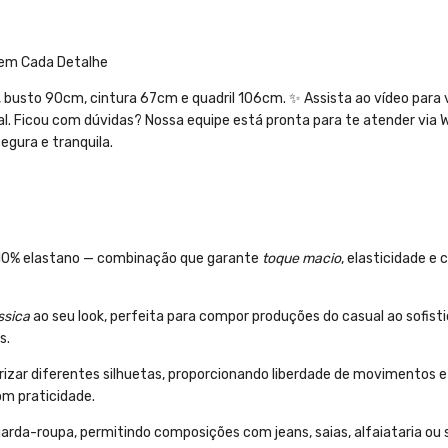
e em Cada Detalhe
, busto 90cm, cintura 67cm e quadril 106cm. ✨ Assista ao vídeo para 
l. Ficou com dúvidas? Nossa equipe está pronta para te atender via
egura e tranquila.
, 10% elastano — combinação que garante
toque macio
, elasticidade e
ssica
ao seu look, perfeita para compor produções do casual ao sofist
s.
rizar diferentes silhuetas, proporcionando liberdade de movimentos 
com praticidade.
uarda-roupa, permitindo composições com jeans, saias, alfaiataria ou