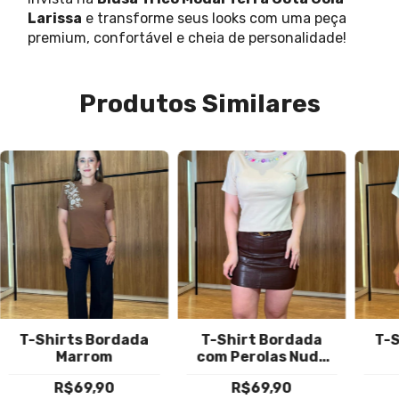
Larissa
e transforme seus looks com uma peça
premium, confortável e cheia de personalidade!
Produtos Similares
T-Shirts Bordada
T-Shirt Bordada
T-S
Marrom
com Perolas Nude
Valeria
R$69,90
R$69,90