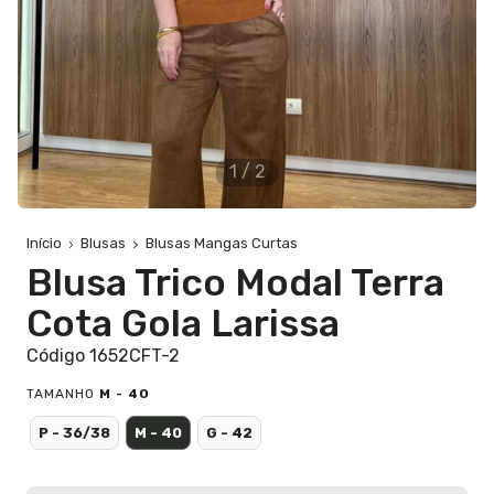
1
/
2
Início
Blusas
Blusas Mangas Curtas
Blusa Trico Modal Terra
Cota Gola Larissa
Código 1652CFT-2
TAMANHO
M - 40
P - 36/38
M - 40
G - 42