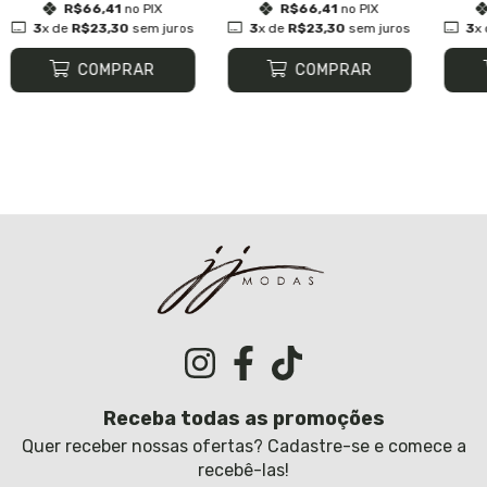
R$66,41
no PIX
R$66,41
no PIX
3
x de
R$23,30
sem juros
3
x de
R$23,30
sem juros
3
x
COMPRAR
COMPRAR
Receba todas as promoções
Quer receber nossas ofertas? Cadastre-se e comece a
recebê-las!