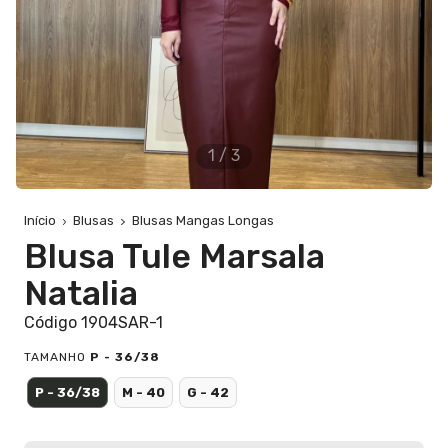
1
/
3
Início
Blusas
Blusas Mangas Longas
Blusa Tule Marsala
Natalia
Código 1904SAR-1
TAMANHO
P - 36/38
P - 36/38
M - 40
G - 42