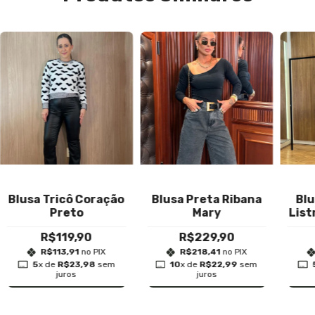
Blusa Tricô Coração
Blusa Preta Ribana
Blu
Preto
Mary
List
R$119,90
R$229,90
R$113,91
no PIX
R$218,41
no PIX
5
x de
R$23,98
sem
10
x de
R$22,99
sem
COMPRAR
COMPRAR
juros
juros