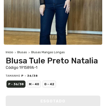
1
/
3
Início
Blusas
Blusas Mangas Longas
Blusa Tule Preto Natalia
Código 191589A-1
TAMANHO
P - 36/38
P - 36/38
M - 40
G - 42