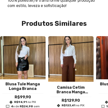
100% poliéster) e transforme qualquer produção
com estilo, leveza e sofisticação!
Produtos Similares
Blusa Tule Manga
Blu
Camisa Cetim
Longa Branca
Branca Manga
Longa
R$99,90
R$129,90
R$94,91
no PIX
R$123,41
no PIX
4
x de
R$24,98
sem