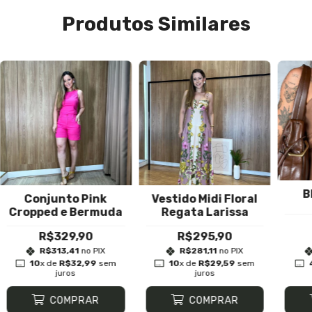
Produtos Similares
B
Conjunto Pink
Vestido Midi Floral
Cropped e Bermuda
Regata Larissa
R$329,90
R$295,90
R$313,41
no PIX
R$281,11
no PIX
10
x de
R$32,99
sem
10
x de
R$29,59
sem
juros
juros
COMPRAR
COMPRAR