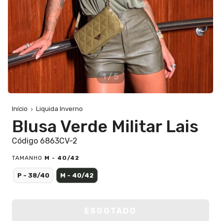
1
/
5
Início
Liquida Inverno
Blusa Verde Militar Lais
Código 6863CV-2
TAMANHO
M - 40/42
P - 38/40
M - 40/42