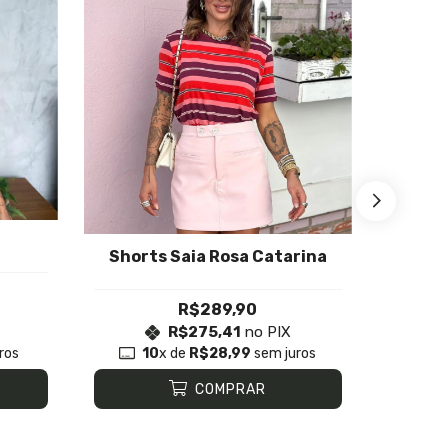
Conj
Shorts Saia Rosa Catarina
R$289,90
R$275,41
no PIX
ros
10
x de
R$28,99
sem juros
1
COMPRAR