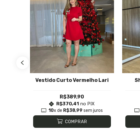
 Shorts
Vestido Curto Vermelho Lari
Sh
R$389,90
X
R$370,41
no PIX
juros
10
x de
R$38,99
sem juros
COMPRAR