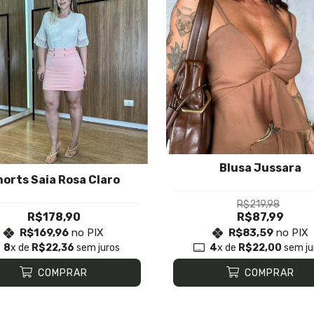
Blusa Jussara
orts Saia Rosa Claro
R$219,98
R$178,90
R$87,99
R$169,96
no PIX
R$83,59
no PIX
8
x de
R$22,36
sem juros
4
x de
R$22,00
sem ju
COMPRAR
COMPRAR