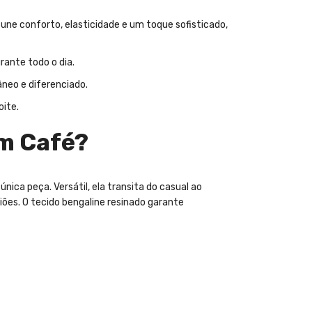
une conforto, elasticidade e um toque sofisticado,
rante todo o dia.
âneo e diferenciado.
oite.
om Café?
ica peça. Versátil, ela transita do casual ao
iões. O tecido bengaline resinado garante