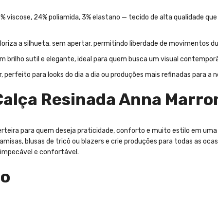
% viscose, 24% poliamida, 3% elastano — tecido de alta qualidade que 
riza a silhueta, sem apertar, permitindo liberdade de movimentos du
m brilho sutil e elegante, ideal para quem busca um visual contempor
 perfeito para looks do dia a dia ou produções mais refinadas para a n
Calça Resinada Anna Marr
eira para quem deseja praticidade, conforto e muito estilo em uma ún
misas, blusas de tricô ou blazers e crie produções para todas as ocas
 impecável e confortável.
ão