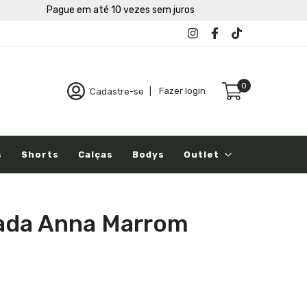
Pague em até 10 vezes sem juros
0
Cadastre-se
|
Fazer login
s
Shorts
Calças
Bodys
Outlet
nada Anna Marrom