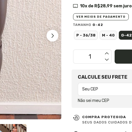
10
x de
R$28,99
sem juro
VER MEIOS DE PAGAMENTO
TAMANHO
G-42
P - 36/38
M - 40
G-42
OPÇÕES DE FRETE
CALCULE SEU FRETE
Não sei meu CEP
COMPRA PROTEGIDA
SEUS DADOS CUIDADOS D