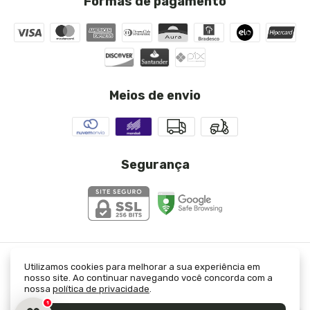
Formas de pagamento
Meios de envio
Segurança
Cinto Largo em Couro Eco com Fivela Dourada Azul
-
Utilizamos cookies para melhorar a sua experiência em
nosso site. Ao continuar navegando você concorda com a
JJ Modas
nossa
política de privacidade
.
©2026. JJ Modas Ltda - 23333421000130. Todos os direitos reservados.
1