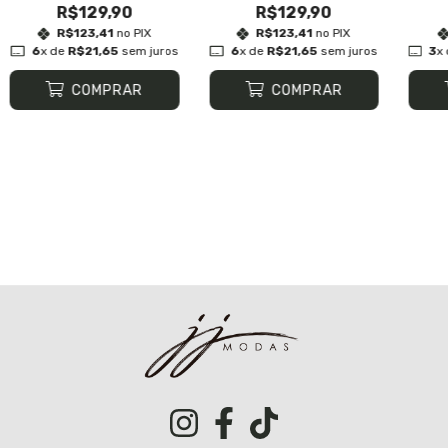
R$129,90
R$129,90
R$123,41
no PIX
R$123,41
no PIX
6
x de
R$21,65
sem juros
6
x de
R$21,65
sem juros
3
x
COMPRAR
COMPRAR