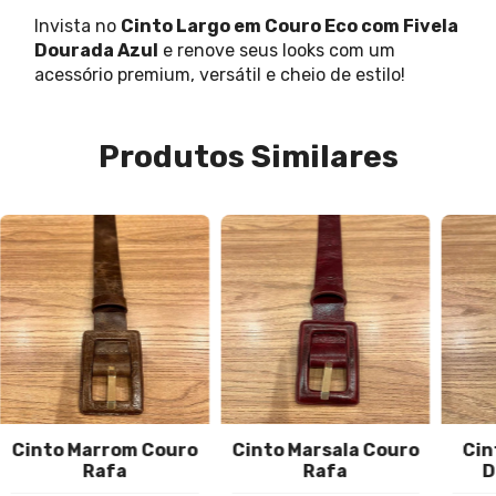
Invista no
Cinto Largo em Couro Eco com Fivela
Dourada Azul
e renove seus looks com um
acessório premium, versátil e cheio de estilo!
Produtos Similares
Cinto Marrom Couro
Cinto Marsala Couro
Cin
Rafa
Rafa
D