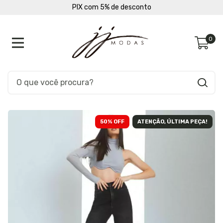
PIX com 5% de desconto
0
50
% OFF
ATENÇÃO, ÚLTIMA PEÇA!