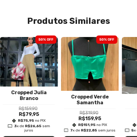
Produtos Similares
50
% OFF
50
% OFF
Cropped Julia
Cropped Verde
Branco
Samantha
R$159,90
R$319,90
R$79,95
R$159,95
R$75,95
no PIX
R$151,95
no PIX
3
x de
R$26,65
sem
juros
7
x de
R$22,85
sem juros
5
x