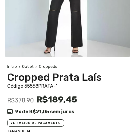
Início
Outlet
Croppeds
Cropped Prata Laís
Código 55558PRATA-1
R$189,45
R$378,90
9
x de
R$21,05
sem juros
VER MEIOS DE PAGAMENTO
TAMANHO
M