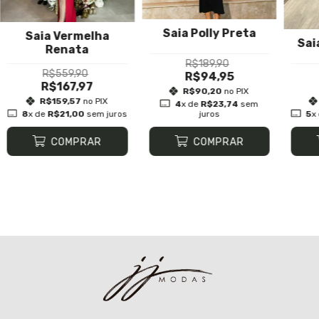
Saia Polly Preta
Saia Vermelha
Sai
Renata
R$189,90
R$559,90
R$94,95
R$167,97
R$90,20
no PIX
R$159,57
no PIX
4
x de
R$23,74
sem
8
x de
R$21,00
sem juros
juros
5
x
COMPRAR
COMPRAR