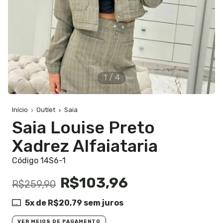
1
/
4
Início
Outlet
Saia
Saia Louise Preto
Xadrez Alfaiataria
Código 14S6-1
R$103,96
R$259,90
5
x de
R$20,79
sem juros
VER MEIOS DE PAGAMENTO