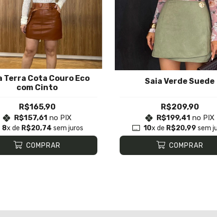
a Terra Cota Couro Eco
Saia Verde Suede
com Cinto
R$165,90
R$209,90
R$157,61
no PIX
R$199,41
no PIX
8
x de
R$20,74
sem juros
10
x de
R$20,99
sem ju
COMPRAR
COMPRAR