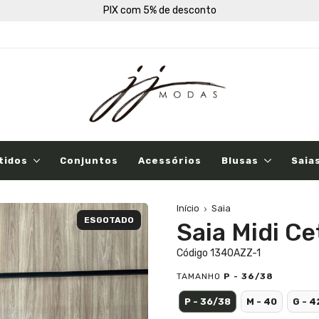
PIX com 5% de desconto
tidos
Conjuntos
Acessórios
Blusas
Saia
Início
Saia
ESGOTADO
Saia Midi C
Código 1340AZZ-1
TAMANHO
P - 36/38
P - 36/38
M - 40
G - 4