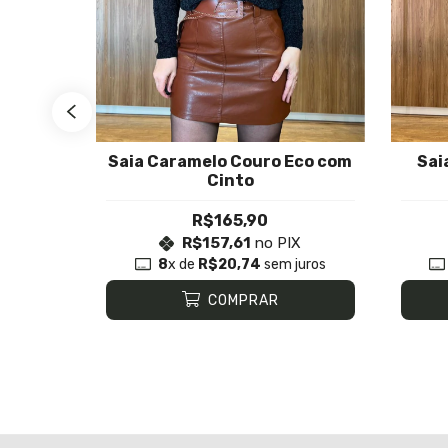
Saia Caramelo Couro Eco com
Sai
eta
Cinto
R$165,90
X
R$157,61
no PIX
uros
8
x de
R$20,74
sem juros
COMPRAR