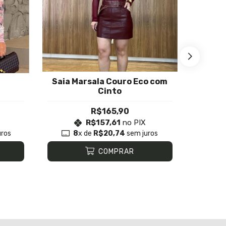
Saia Marsala Couro Eco com
Sai
Cinto
R$165,90
R$157,61
no PIX
ros
8
x de
R$20,74
sem juros
COMPRAR