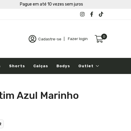
Pague em até 10 vezes sem juros
0
Cadastre-se
|
Fazer login
s
Shorts
Calças
Bodys
Outlet
etim Azul Marinho
2