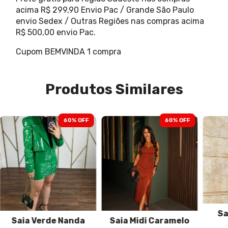
acima R$ 299,90 Envio Pac / Grande São Paulo
envio Sedex / Outras Regiões nas compras acima
R$ 500,00 envio Pac.
Cupom BEMVINDA 1 compra
Produtos Similares
60
% OFF
60
% OFF
Sa
Saia Verde Nanda
Saia Midi Caramelo