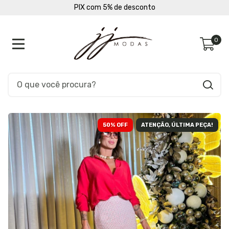
PIX com 5% de desconto
0
50
% OFF
ATENÇÃO, ÚLTIMA PEÇA!