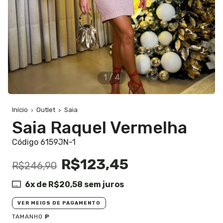
1
/
4
Início
Outlet
Saia
Saia Raquel Vermelha
Código 6159JN-1
R$123,45
R$246,90
6
x de
R$20,58
sem juros
VER MEIOS DE PAGAMENTO
TAMANHO
P