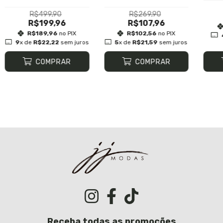
R$499,90
R$269,90
R$199,96
R$107,96
R$189,96
no PIX
R$102,56
no PIX
9
x de
R$22,22
sem juros
5
x de
R$21,59
sem juros
COMPRAR
COMPRAR
Receba todas as promoções