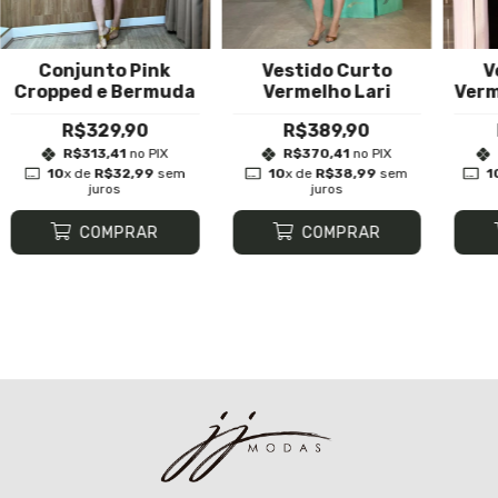
Conjunto Pink
Vestido Curto
V
Cropped e Bermuda
Vermelho Lari
Verm
R$329,90
R$389,90
R$313,41
no PIX
R$370,41
no PIX
10
x de
R$32,99
sem
10
x de
R$38,99
sem
1
juros
juros
COMPRAR
COMPRAR