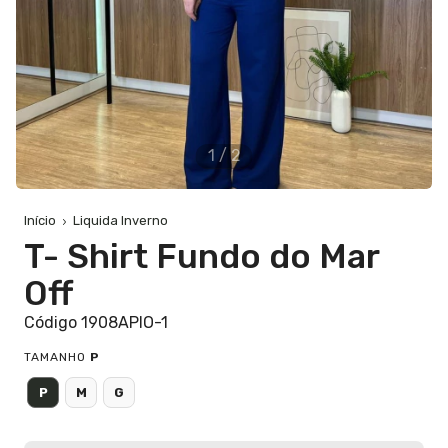
1
/
2
Início
Liquida Inverno
T- Shirt Fundo do Mar
Off
Código 1908APIO-1
TAMANHO
P
P
M
G