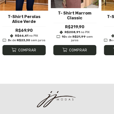
T- Shirt Marrom
T-Shirt Perolas
T-S
Classic
Alice Verde
R$219,90
R$69,90
R$208,91
no PIX
R$66,41
no PIX
10
x de
R$21,99
sem
3
x de
R$23,30
sem juros
juros
3
x
COMPRAR
COMPRAR