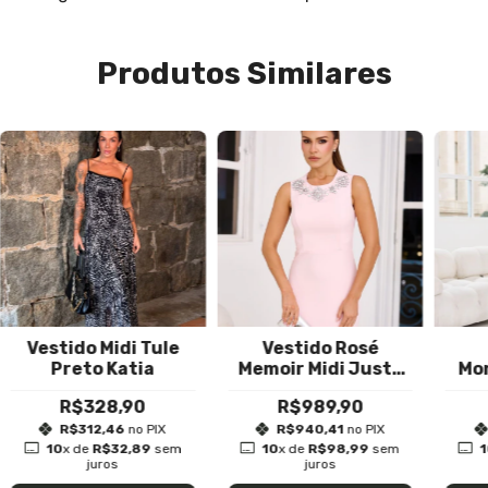
Produtos Similares
Vestido Midi Tule
Vestido Rosé
Preto Katia
Memoir Midi Justo
Mo
em Crepe Rosa
Toma
R$328,90
R$989,90
Candy com Bordado
Crep
Manual
R$312,46
no PIX
R$940,41
no PIX
10
x de
R$32,89
sem
10
x de
R$98,99
sem
juros
juros