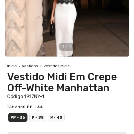
1
/
4
Início
Vestidos
Vestidos Midis
Vestido Midi Em Crepe
Off-White Manhattan
Código 1917NY-1
TAMANHO
PP - 36
PP - 36
P - 38
M- 40