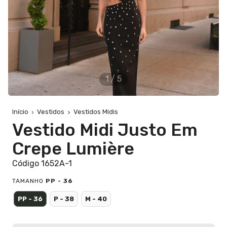
1
/
5
Início
Vestidos
Vestidos Midis
Vestido Midi Justo Em
Crepe Lumière
Código 1652A-1
TAMANHO
PP - 36
PP - 36
P - 38
M - 40