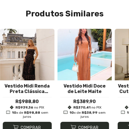
Produtos Similares
Vestido Midi Renda
Vestido Midi Doce
Vest
Preta Clássica
de Leite Maite
Cut
Martina
R$988,80
R$389,90
R$939,36
no PIX
R$370,41
no PIX
10
x de
R$98,88
sem
10
x de
R$38,99
sem
juros
juros
COMPRAR
COMPRAR