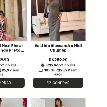
 Maxi Floral
Vestido Alessandra Midi
ndo Preto e
Chumbp
ás
9,90
R$259,90
,91
no PIX
R$246,91
no PIX
$95,99
sem
10
x de
R$25,99
sem
ros
juros
MPRAR
COMPRAR