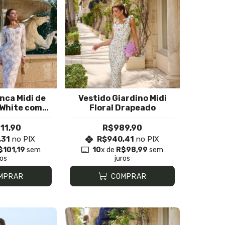
nca Midi de
Vestido Giardino Midi
 White com
Floral Drapeado
de
11,90
R$989,90
,31
no PIX
R$940,41
no PIX
$101,19
sem
10
x de
R$98,99
sem
ros
juros
MPRAR
COMPRAR