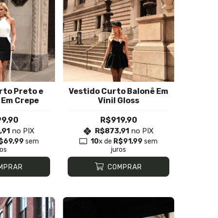
rto Preto e
Vestido Curto Balonê Em
 Em Crepe
Vinil Gloss
9,90
R$919,90
,91
no PIX
R$873,91
no PIX
$69,99
sem
10
x de
R$91,99
sem
ros
juros
MPRAR
COMPRAR