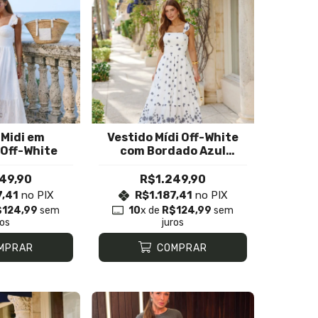
 Midi em
Vestido Mídi Off-White
Off-White
com Bordado Azul
Marinho
49,90
R$1.249,90
7,41
no PIX
R$1.187,41
no PIX
$124,99
sem
10
x de
R$124,99
sem
ros
juros
MPRAR
COMPRAR