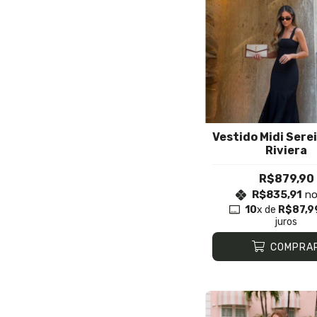
Vestido Midi Sere
Riviera
R$879,90
R$835,91
no
10
x de
R$87,9
juros
COMPRA