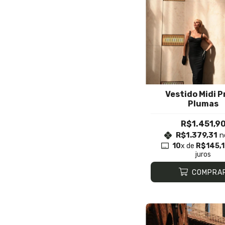
Vestido Midi P
Plumas
R$1.451,9
R$1.379,31
n
10
x de
R$145,
juros
COMPRA