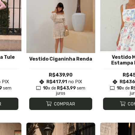
a Tule
Vestido M
Vestido Ciganinha Renda
Estampa 
R$439,90
R$45
 PIX
R$417,91
no PIX
R$436
9
sem
10
x de
R$43,99
sem
10
x de
R
juros
ju
R
COMPRAR
CO