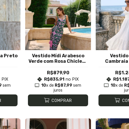
ia Preto
Vestido Mídi Arabesco
Vestido
Verde com Rosa Chiclete
Cambraia 
Ibiza
R$879,90
R$1.2
 PIX
R$835,91
no PIX
R$1.18
9
sem
10
x de
R$87,99
sem
10
x de
R
juros
ju
R
COMPRAR
CO