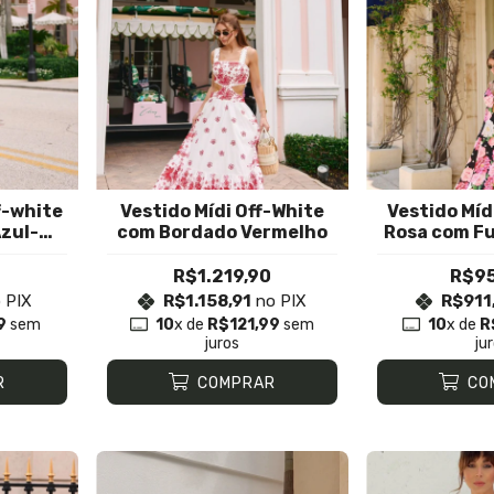
f-white
Vestido Mídi Off-White
Vestido Mídi
zul-
com Bordado Vermelho
Rosa com Fu
Po
R$1.219,90
R$95
 PIX
R$1.158,91
no PIX
R$911
9
sem
10
x de
R$121,99
sem
10
x de
R
juros
ju
R
COMPRAR
CO