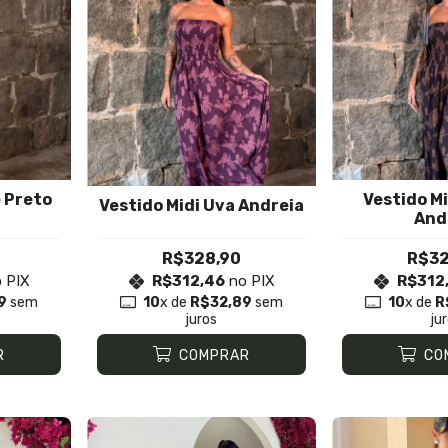
e Preto
Vestido M
Vestido Midi Uva Andreia
And
R$328,90
R$32
 PIX
R$312,46
no PIX
R$312
9
sem
10
x de
R$32,89
sem
10
x de
R
juros
ju
R
COMPRAR
CO