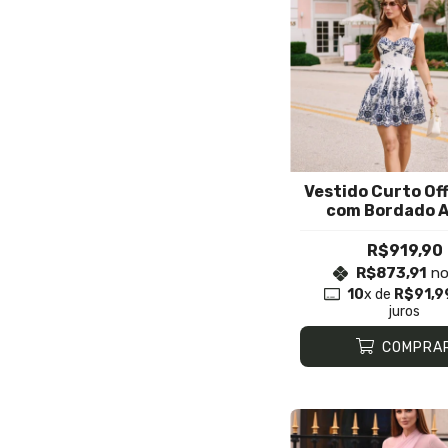
Vestido Curto Of
com Bordado A
Marinho
R$919,90
R$873,91
no
10
x de
R$91,9
juros
COMPRA