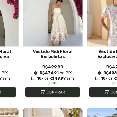
loral
Vestido Midi Floral
Vestido
siva
Borboletas
Exclusiva
R$499,90
R$42
 PIX
R$474,91
no PIX
R$408
9
sem
10
x de
R$49,99
sem
10
x de
R
juros
ju
R
COMPRAR
CO