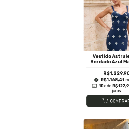
Vestido Astrale
Bordado Azul M
R$1.229,9
R$1.168,41
n
10
x de
R$122,
juros
COMPRA