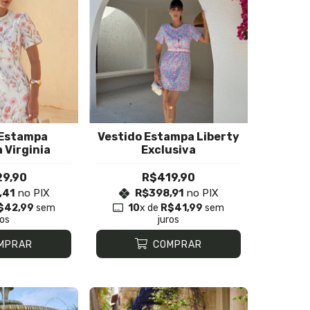
 Estampa
Vestido Estampa Liberty
 Virginia
Exclusiva
9,90
R$419,90
,41
no PIX
R$398,91
no PIX
$42,99
sem
10
x de
R$41,99
sem
ros
juros
MPRAR
COMPRAR