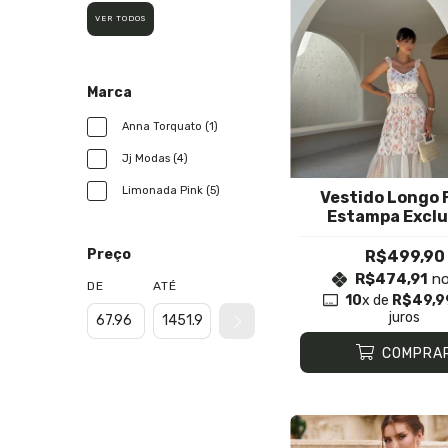
VER TODOS
Marca
Anna Torquato (1)
Jj Modas (4)
Limonada Pink (5)
Vestido Longo F
Estampa Exclu
Preço
R$499,90
R$474,91
no
DE
ATÉ
10
x de
R$49,9
juros
COMPRA