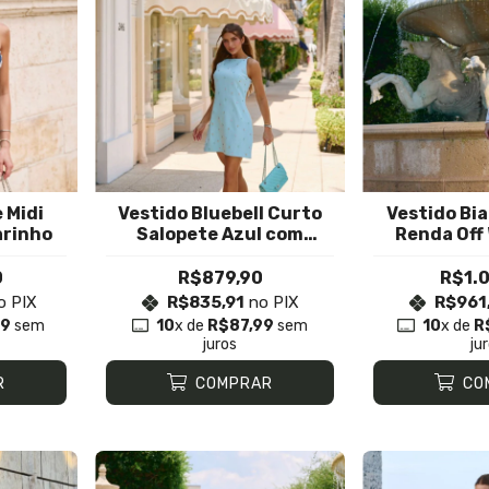
 Midi
Vestido Bluebell Curto
Vestido Bia
arinho
Salopete Azul com
Renda Off
Pedrarias
Nu
0
R$879,90
R$1.0
o PIX
R$835,91
no PIX
R$961
99
sem
10
x de
R$87,99
sem
10
x de
R
juros
ju
R
COMPRAR
CO