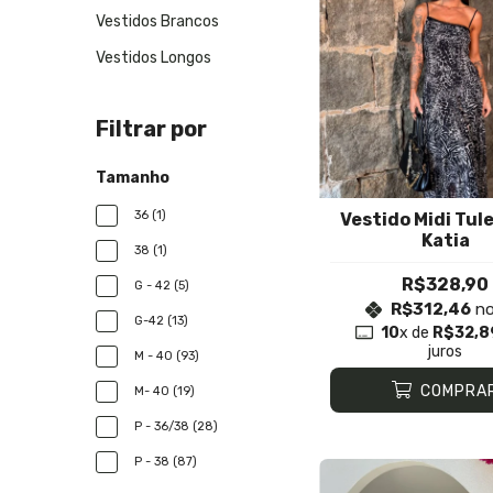
Vestidos Brancos
Vestidos Longos
Filtrar por
Tamanho
36 (1)
Vestido Midi Tul
Katia
38 (1)
R$328,90
G - 42 (5)
R$312,46
no
G-42 (13)
10
x de
R$32,8
juros
M - 40 (93)
COMPRA
M- 40 (19)
P - 36/38 (28)
P - 38 (87)