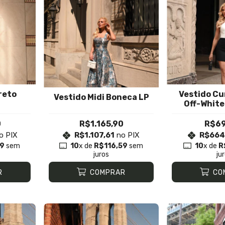
reto
Vestido Cu
Vestido Midi Boneca LP
Off-White
0
R$1.165,90
R$69
o PIX
R$1.107,61
no PIX
R$664
19
sem
10
x de
R$116,59
sem
10
x de
R
juros
ju
R
COMPRAR
CO