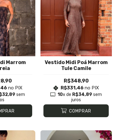
idi Marrom
Vestido Midi Poá Marrom
reia
Tule Camile
8,90
R$348,90
,46
no PIX
R$331,46
no PIX
$32,89
sem
10
x de
R$34,89
sem
ros
juros
MPRAR
COMPRAR