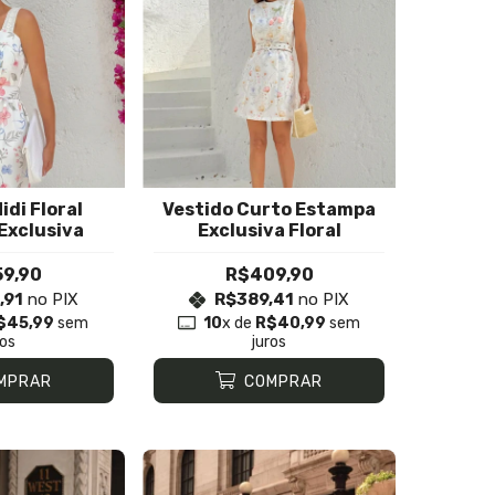
idi Floral
Vestido Curto Estampa
Exclusiva
Exclusiva Floral
9,90
R$409,90
,91
no PIX
R$389,41
no PIX
$45,99
sem
10
x de
R$40,99
sem
ros
juros
MPRAR
COMPRAR