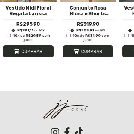
Vestido Midi Floral
Conjunto Rosa
Ves
Regata Larissa
Blusa e Shorts
Yasmin
R$295,90
R$319,90
R$281,11
no PIX
R$303,91
no PIX
10
x de
R$29,59
sem
10
x de
R$31,99
sem
1
juros
juros
COMPRAR
COMPRAR