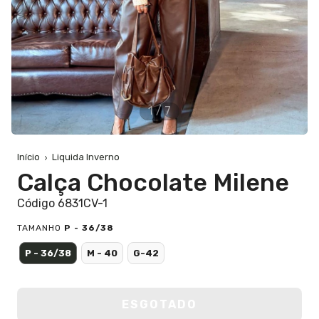
1
/
7
Início
Liquida Inverno
Calça Chocolate Milene
Código 6831CV-1
TAMANHO
P - 36/38
P - 36/38
M - 40
G-42