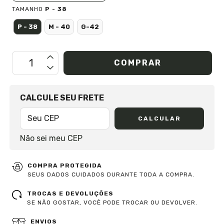
TAMANHO
P - 38
P - 38
M - 40
G-42
OPÇÕES DE FRETE
CALCULE SEU FRETE
CALCULAR
Não sei meu CEP
COMPRA PROTEGIDA
SEUS DADOS CUIDADOS DURANTE TODA A COMPRA.
TROCAS E DEVOLUÇÕES
SE NÃO GOSTAR, VOCÊ PODE TROCAR OU DEVOLVER.
ENVIOS