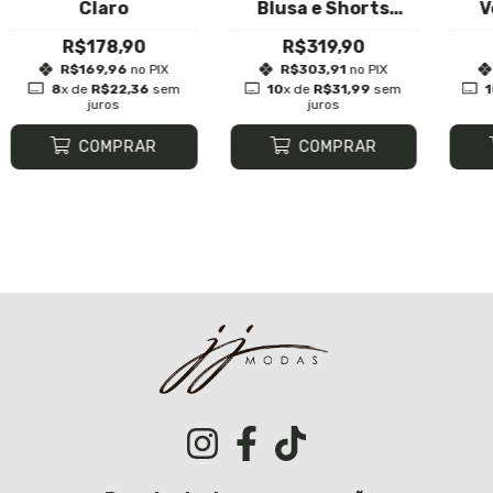
Claro
Blusa e Shorts
V
Yasmin
R$178,90
R$319,90
R$169,96
no PIX
R$303,91
no PIX
8
x de
R$22,36
sem
10
x de
R$31,99
sem
juros
juros
COMPRAR
COMPRAR