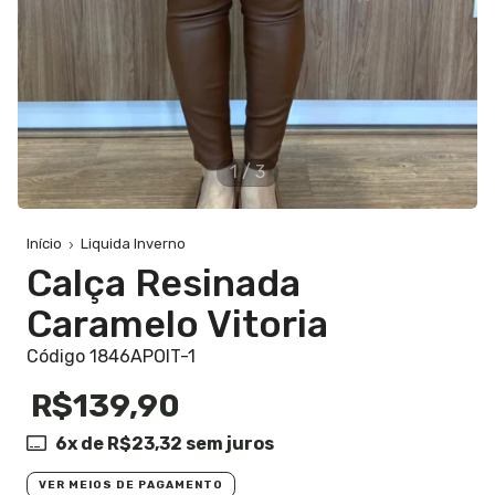
1
/
3
Início
Liquida Inverno
Calça Resinada
Caramelo Vitoria
Código 1846APOIT-1
R$139,90
6
x de
R$23,32
sem juros
VER MEIOS DE PAGAMENTO