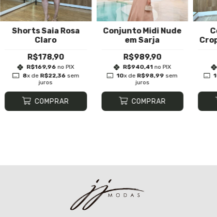
Shorts Saia Rosa
Conjunto Midi Nude
C
Claro
em Sarja
Cro
R$178,90
R$989,90
R$169,96
no PIX
R$940,41
no PIX
8
x de
R$22,36
sem
10
x de
R$98,99
sem
juros
juros
COMPRAR
COMPRAR