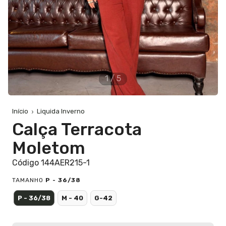
1
/
5
Início
Liquida Inverno
Calça Terracota
Moletom
Código 144AER215-1
TAMANHO
P - 36/38
P - 36/38
M - 40
G-42