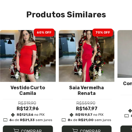
Produtos Similares
60
% OFF
70
% OFF
Con
Vestido Curto
Saia Vermelha
Camila
Renata
R$319,90
R$559,90
R$127,96
R$167,97
R$121,56
no PIX
R$159,57
no PIX
6
x de
R$21,33
sem juros
8
x de
R$21,00
sem juros
COMPRAR
COMPRAR