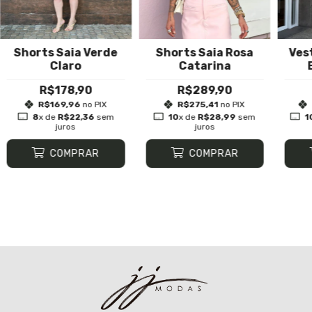
Shorts Saia Verde
Shorts Saia Rosa
Ves
Claro
Catarina
R$178,90
R$289,90
R$169,96
no PIX
R$275,41
no PIX
8
x de
R$22,36
sem
10
x de
R$28,99
sem
1
juros
juros
COMPRAR
COMPRAR