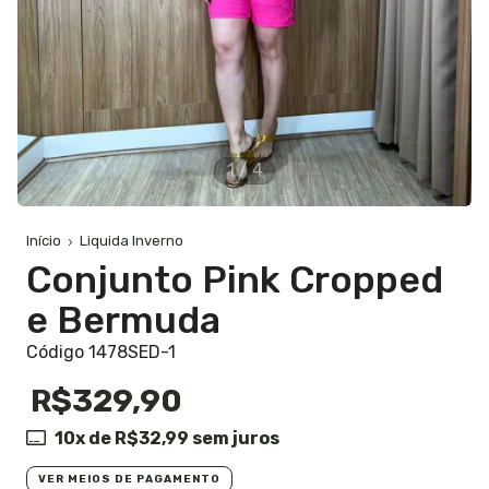
1
/
4
Início
Liquida Inverno
Conjunto Pink Cropped
e Bermuda
Código 1478SED-1
R$329,90
10
x de
R$32,99
sem juros
VER MEIOS DE PAGAMENTO