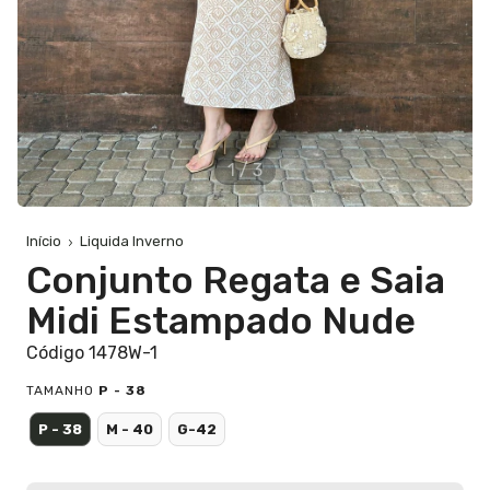
1
/
3
Início
Liquida Inverno
Conjunto Regata e Saia
Midi Estampado Nude
Código 1478W-1
TAMANHO
P - 38
P - 38
M - 40
G-42