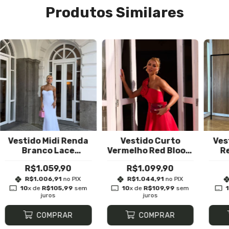
Produtos Similares
Vestido Midi Renda
Vestido Curto
Ves
Branco Lace
Vermelho Red Bloom
R
Radiance
Com Cinto
R$1.059,90
R$1.099,90
R$1.006,91
no PIX
R$1.044,91
no PIX
10
x de
R$105,99
sem
10
x de
R$109,99
sem
juros
juros
COMPRAR
COMPRAR