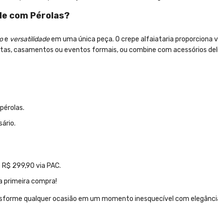
de com Pérolas?
o
e
versatilidade
em uma única peça. O crepe alfaiataria proporciona v
festas, casamentos ou eventos formais, ou combine com acessórios del
pérolas.
ário.
R$ 299,90 via PAC.
a primeira compra!
sforme qualquer ocasião em um momento inesquecível com elegância, 