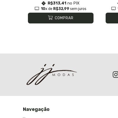
X
R$313,41
no PIX
juros
10
x de
R$32,99
sem juros
COMPRAR
Navegação