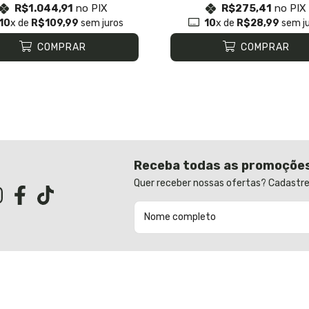
R$1.044,91
no PIX
R$275,41
no PIX
10
x de
R$109,99
sem juros
10
x de
R$28,99
sem ju
COMPRAR
COMPRAR
Receba todas as promoçõe
Quer receber nossas ofertas? Cadastre