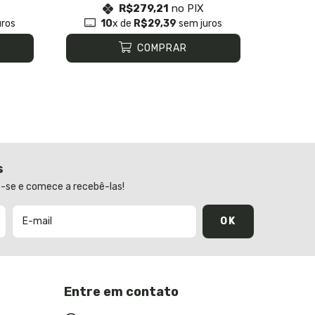
R$279,21
no PIX
ros
10
x de
R$29,39
sem juros
1
COMPRAR
s
-se e comece a recebê-las!
Entre em contato