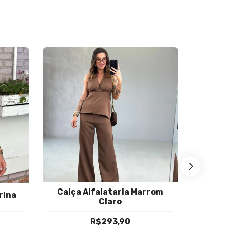
Calça Alfaiataria Marrom
rina
Conjun
Claro
R$293,90