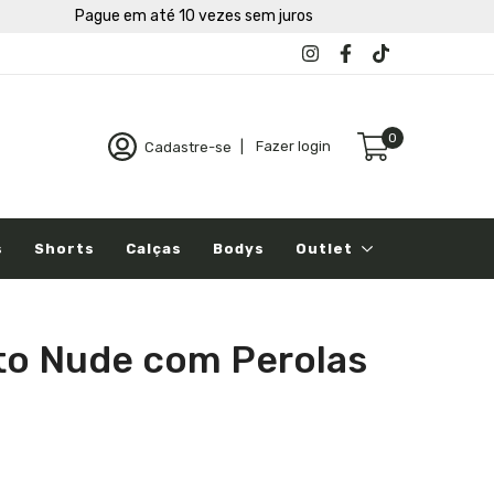
Pague em até 10 vezes sem juros
0
Cadastre-se
|
Fazer login
s
Shorts
Calças
Bodys
Outlet
to Nude com Perolas