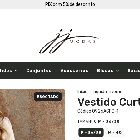
PIX com 5% de desconto
tidos
Conjuntos
Acessórios
Blusas
Saia
Início
Liquida Inverno
ESGOTADO
Vestido Cur
Código 0926ACFG-1
TAMANHO
P - 36/38
P - 36/38
M - 40