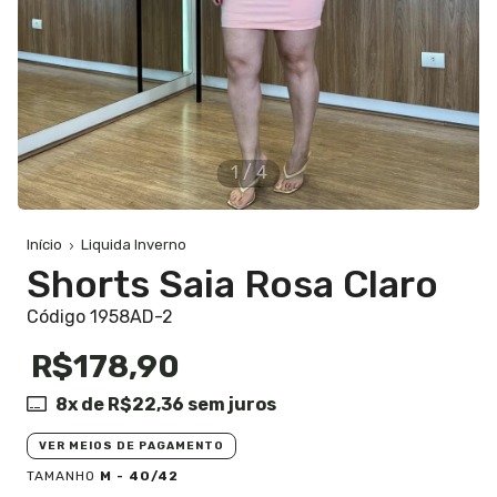
1
/
4
Início
Liquida Inverno
Shorts Saia Rosa Claro
Código 1958AD-2
R$178,90
8
x de
R$22,36
sem juros
VER MEIOS DE PAGAMENTO
TAMANHO
M - 40/42