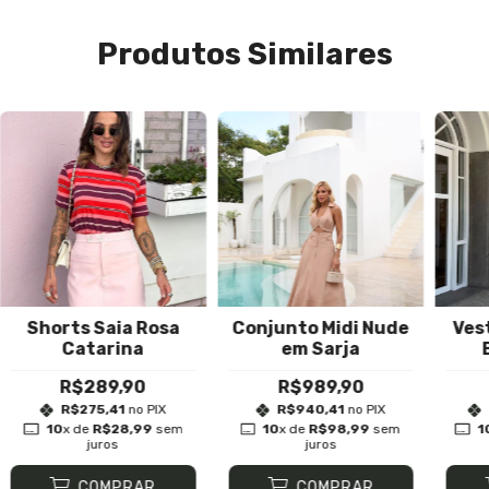
Produtos Similares
Shorts Saia Rosa
Conjunto Midi Nude
Ves
Catarina
em Sarja
R$289,90
R$989,90
R$275,41
no PIX
R$940,41
no PIX
10
x de
R$28,99
sem
10
x de
R$98,99
sem
1
juros
juros
COMPRAR
COMPRAR