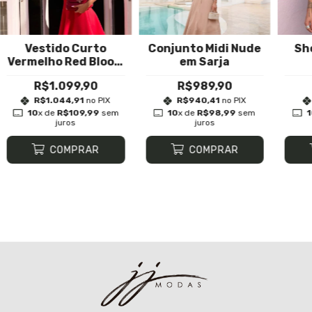
Vestido Curto
Conjunto Midi Nude
Sh
Vermelho Red Bloom
em Sarja
Com Cinto
R$1.099,90
R$989,90
R$1.044,91
no PIX
R$940,41
no PIX
10
x de
R$109,99
sem
10
x de
R$98,99
sem
juros
juros
COMPRAR
COMPRAR