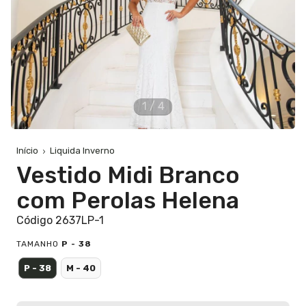
1
/
4
Início
Liquida Inverno
Vestido Midi Branco
com Perolas Helena
Código 2637LP-1
TAMANHO
P - 38
P - 38
M - 40